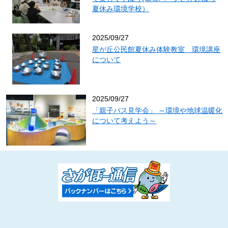
夏休み環境学校）
(6) 役員の選任等に関する事項
(7) 会費に関する事項
(8) 長期借入金に関する事項
2025/09/27
(9) 事務局の組織等に関する事項
星が丘公民館夏休み体験教室 環境講座
(10) その他この法人の運営に関する重要事項
について
（開催）
第２３条 通常総会は、毎年１回開催する。
２ 臨時総会は、次の各号の一に該当する場合に開催する。
2025/09/27
(1) 理事会が必要と認め招集の請求をしたとき。
「親子バス見学会」 ～環境や地球温暖化
(2) 正会員総数の５分の１以上から会議の目的である事項を記載した
について考えよう～
書面をもって招集の請求があったとき。
(3) 第15条第４項第４号の規定により、監事から招集があったとき。
（招集）
第２４条 総会は、前条第２項第３号の場合を除き、理事長が招集す
る。
２ 理事長は、前条第２項第１号及び第２号の規定による請求があった
ときは、その日から30日以内に臨時総会を招集しなければならない。
３ 総会を招集するときは、会議の日時、場所、目的及び審議事項を記