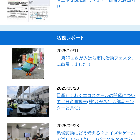
省エネ等環境経営セミナー開催のお知ら
せ
第１９条 役員は、その総数の３分の１以下の範囲内で報酬を受けるこ
とができる。
２ 役員には、その職務を執行するために要した費用を弁償することが
できる。
３ 前２項に関し必要な事項は、総会の議決を経て、理事長が別に定め
る。
2025/10/11
第５章 総会
「第20回さがみはら市民活動フェスタ」
（種別）
に出展しました！
第２０条 この法人の総会は、通常総会及び臨時総会の２種とする。
（構成）
第２１条 総会は、正会員をもって構成する。
2025/09/28
（権能）
日産わくわくエコスクールの開催につい
第２２条 総会は、次の事項について議決する。
て（日産自動車(株)さがみはら部品セン
ターと共催）
(1) 定款の変更
(2) 解散
(3) 合併
2025/09/28
(4) 事業計画及び予算に関する事項
気候変動にどう備える？クイズやゲーム
(5) 事業報告及び決算に関する事項
で楽しく学ぼう(エコパークさがみはら