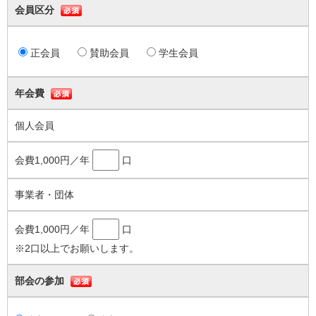
て正会員総数の４分の３以上の議決により、これを除名することができ
会員区分
る。この場合、その会員に対し、議決の前に弁明の機会を与えなければ
ならない。
正会員
賛助会員
学生会員
(1) この定款等に違反したとき。
(2) この法人の名誉を傷つけ、又は目的に反する行為をしたとき。
（拠出金品の不返還）
年会費
第１２条 既納の会費及びその他の拠出金品は、返還しない。
個人会員
第４章 会員
（種別及び定数）
会費1,000円／年
口
第１３条 この法人に次の役員を置く。
(1) 理事 ３人以上８人以下
事業者・団体
(2) 監事 １人以上２人以下
２ 理事のうち、１人を理事長、若干名を副理事長とする。
会費1,000円／年
口
（選任等）
※2口以上でお願いします。
第１４条 理事及び監事は、総会において選任する。
２ 理事長及び副理事長は、理事の互選とする。
部会の参加
３ 役員のうちには、それぞれの役員について、その配偶者若しくは３
親等以内の親族が１人を超えて含まれ、又は当該役員並びにその配偶者