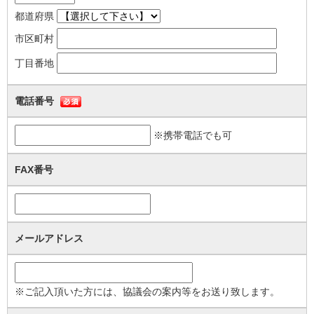
都道府県
を認めなければならない。
２ 理事長は、前項のものの入会を認めないときは、速やかに、理由を
市区町村
付した書面をもって本人にその旨を通知しなければならない。
丁目番地
（会費）
第８条 会員は、総会において別に定める会費を納入しなければならな
い。
電話番号
（会員の資格の喪失）
第９条 会員が次の各号の一に該当するに至ったときは、その資格を喪
※携帯電話でも可
失する。
(1) 退会届の提出をしたとき。
FAX番号
(2) 本人が死亡し、又は会員である団体が消滅したとき。
(3) 継続して2年以上会費を滞納したとき。
(4) 除名されたとき。
（退会）
メールアドレス
第１０条 会員は、退会届を理事長に提出して、任意に退会することが
できる。
（除名）
※ご記入頂いた方には、協議会の案内等をお送り致します。
第１１条 会員が次の各号の一に該当するに至ったときは、総会におい