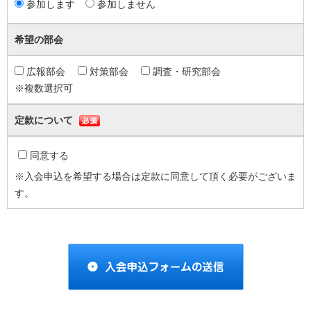
及び３親等以内の親族が役員の総数の３分の１を超えて含まれることに
参加します
参加しません
なってはならない。
４ 監事は、理事又はこの法人の職員を兼ねることができない。
希望の部会
（職務）
第１５条 理事長は、この法人を代表し、その業務を総理する。
広報部会
対策部会
調査・研究部会
２ 副理事長は、理事長を補佐し、理事長に事故あるとき又は理事長が
※複数選択可
欠けたときは、理事長があらかじめ指名した順序によって、その職務を
定款について
執行する。
３ 理事は、理事会を構成し、この定款の定め及び理事会の議決に基づ
き、この法人の業務を執行する。
同意する
４ 監事は、次に掲げる職務を行う。
※入会申込を希望する場合は定款に同意して頂く必要がございま
(1) 理事の業務執行の状況を監査すること。
す。
(2) この法人の財産の状況を監査すること。
(3) 前２号の規定による監査の結果、この法人の業務又は財産に関
し不正の行為又は法令若しくは定款に違反する重大な事実があることを
発見した場合には、これを総会又は所轄庁に報告すること。
(4) 前号の報告をするため必要がある場合には、総会を招集するこ
と。
(5) 理事の業務執行の状況又はこの法人の財産の状況について、理