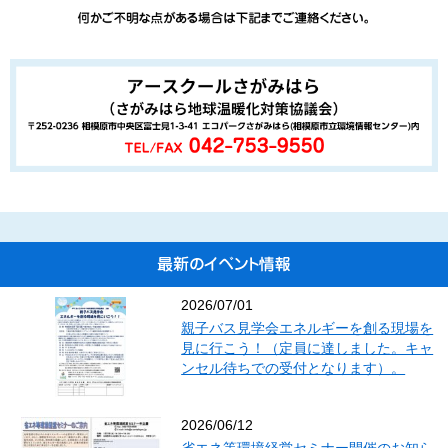
事に意見を述べ、若しくは理事会の招集を請求すること。
（任期等）
第１６条 役員の任期は、２年とする。ただし、再任を妨げない。
２ 補欠のため、又は増員によって就任した役員の任期は、それぞれの
前任者又は現任者の任期の残存期間とする。
３ 役員は、辞任又は任期満了後においても、後任者が就任するまで
は、その職務を行わなければならない。
（欠員補充）
第１７条 理事又は監事のうち、その定数の３分の１を超える者が欠け
たときは、遅滞なくこれを補充しなければならない。
（解任）
第１８条 役員が次の各号の一に該当するに至ったときは、総会におい
て正会員総数の４分の３以上の議決により、これを解任することができ
2026/07/01
る。この場合、その役員に対し、議決の前に弁明の機会を与えなければ
親子バス見学会エネルギーを創る現場を
見に行こう！（定員に達しました。キャ
ならない。
ンセル待ちでの受付となります）。
(1) 職務の遂行に堪えない状況にあると認められるとき。
(2) 職務上の義務違反その他役員としてふさわしくない行為があっ
たとき。
2026/06/12
（報酬等）