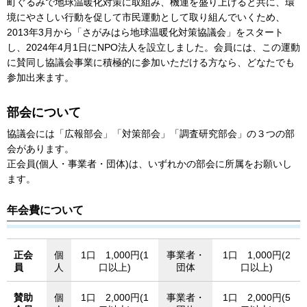
町ぐるみで地球温暖化対策に取組み、機運を盛り上げると共に、環
境にやさしい行動を促して市民運動として取り組んでいくため、
2013年3月から「さがみはら地球温暖化対策協議会」をスタート
し、2024年4月1日にNPO法人を設立しました。会員には、この運動
に賛同し協議会事業に積極的に参加いただける方なら、どなたでも
参加出来ます。
部会について
協議会には「広報部会」「対策部会」「調査研究部会」の３つの部
会があります。
正会員(個人・事業者・団体)は、いずれかの部会に所属をお願いし
ます。
年会費について
正会
個
1口 1,000円(1
事業者・
1口 1,000円(2
員
人
口以上)
団体
口以上)
賛助
個
1口 2,000円(1
事業者・
1口 2,000円(5