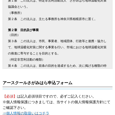
第１条 この法人は、特定非営利活動法人 さがみはら地球温暖化対策
協議会という。
（事務所）
第２条 この法人は、主たる事務所を神奈川県相模原市に置く。
第２章 目的及び事業
（目的）
第３条 この法人は、市民、事業者、地域団体、行政等と連携・協力し
て、地球温暖化対策に関する事業を行い、市域における地球温暖化対策
の推進に寄与することを目的とする。
（特定非営利活動の種類）
第４条 この法人は、前条の目的を達成するため、次に掲げる種類の特
定非営利活動を行う。
(1) 環境の保全を図る活動
アースクールさがみはら申込フォーム
(2) 社会教育の推進を図る活動
(3) まちづくりの推進を図る活動
【必須】
は記入必須項目ですので、必ずご記入ください。
(4) 農山漁村又は中山間地域の振興を図る活動
※個人情報保護につきましては、当サイトの個人情報保護方針にて
(5) 地域安全活動
ご確認下さい。
(6) 子どもの健全育成を図る活動
⇒個人情報の取扱いはコチラ