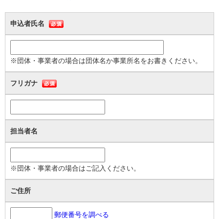
（事業）
第５条 この法人は、第３条の目的を達成するため、次の事業を行う。
申込者氏名
(1) 特定非営利活動に係る事業
① 地球温暖化の緩和策・適応策に関する広報事業
② 地球温暖化防止や持続可能な社会の構築に関する対策事業
③ 地球温暖化対策に関する調査・研修事業
※団体・事業者の場合は団体名か事業所名をお書きください。
第３章 会員
フリガナ
（種別）
第６条 この法人の会員は、次の３種とし、正会員をもって特定非営利
活動促進法(以下「法」という。) 上の社員とする。
(1) 正会員 この法人の目的に賛同して入会した個人及び団体
担当者名
(2) 賛助会員 この法人の目的に賛同し、活動を支援するために入
会した個人及び団体
(3) 学生会員 この法人の目的に賛同して入会した学校に在籍して
※団体・事業者の場合はご記入ください。
いる個人及び団体
（入会）
ご住所
第７条 会員として入会しようとするものは、理事長が別に定める入会
申込書により、理事長に申し込むものとし、理事長は、そのものが前条
郵便番号を調べる
に掲げる条件に適合すると認めるときは、正当な理由がない限り、入会